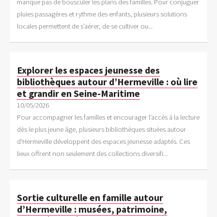
manque pas de bousculer les plans des familles. Pour conjuguer
pluies passagères et rythme des enfants, plusieurs solutions
locales permettent de s’aérer, de se cultiver ou...
Explorer les espaces jeunesse des
bibliothèques autour d’Hermeville : où lire
et grandir en Seine-Maritime
10/05/2026
Pour accompagner les familles et encourager l’accès à la lecture
dès le plus jeune âge, plusieurs bibliothèques situées autour
d’Hermeville développent des espaces jeunesse adaptés. Ces
lieux offrent non seulement des collections diversifi...
Sortie culturelle en famille autour
d’Hermeville : musées, patrimoine,