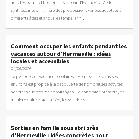
activités pour petits et grands autour d’Hermeville. Cette
synthèse met en lumière des propositions variées adaptées à
différents âges et à tous les temps, afin...
Comment occuper les enfants pendant les
vacances autour d’Hermeville : idées
locales et accessibles
04/06/2026
La période des vacances scolaires à Hermeville et dans ses
environs est propice à la découverte de nombreuses activités
adaptées aux enfants de tous âges. Ce panorama présente, de
manière claire et actualisée, les solutions...
Sorties en famille sous abri près
d’Hermeville : idées concrètes pour