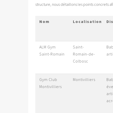
structure, nous détaillons les points concrets a
Nom
Localisation
Di
ALM Gym
Saint-
Ba
Saint-Romain
Romain-de-
art
Colbosc
Gym Club
Montivilliers
Ba
Montivilliers
éve
art
acr