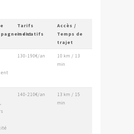
ce
Tarifs
Accès /
mpagnement
indicatifs
Temps de
trajet
130-190€/an
10 km / 13
min
ent
140-210€/an
13 km / 15
,
min
rs
ité