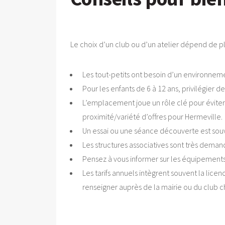
Le choix d’un club ou d’un atelier dépend de pl
Les tout-petits ont besoin d’un environneme
Pour les enfants de 6 à 12 ans, privilégier d
L’emplacement joue un rôle clé pour éviter 
proximité/variété d’offres pour Hermeville.
Un essai ou une séance découverte est souv
Les structures associatives sont très deman
Pensez à vous informer sur les équipements 
Les tarifs annuels intègrent souvent la lice
renseigner auprès de la mairie ou du club ch