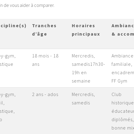
fin de vous aider à comparer.
scipline(s)
Tranches
Horaires
Ambian
d’âge
principaux
& acco
by-gym,
18 mois - 18
Mercredis,
Ambiance
istique
ans
samedis17h30-
familiale,
19h en
encadrem
semaine
FF Gym
by-gym,
2 ans - ados
Mercredis,
Club
il,
samedis
historique
istique,
éducateu
o
diplômés,
bonne mix