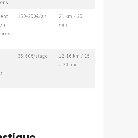
çons
ent
150-250€/an
21 km / 25
on,
min
tures
35-60€/stage
12-16 km / 15
à 20 min
s
astique