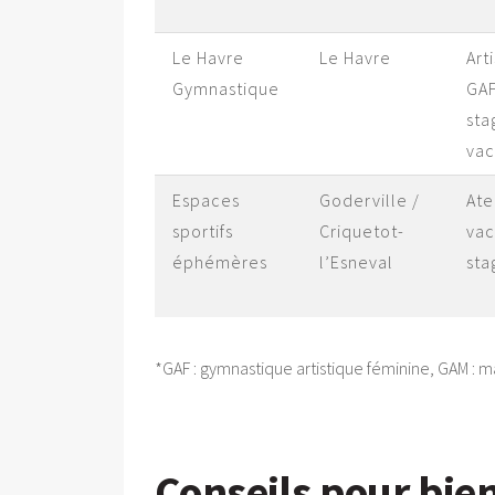
Le Havre
Le Havre
Art
Gymnastique
GAF
sta
va
Espaces
Goderville /
Ate
sportifs
Criquetot-
vac
éphémères
l’Esneval
sta
*GAF : gymnastique artistique féminine, GAM : m
Conseils pour bien