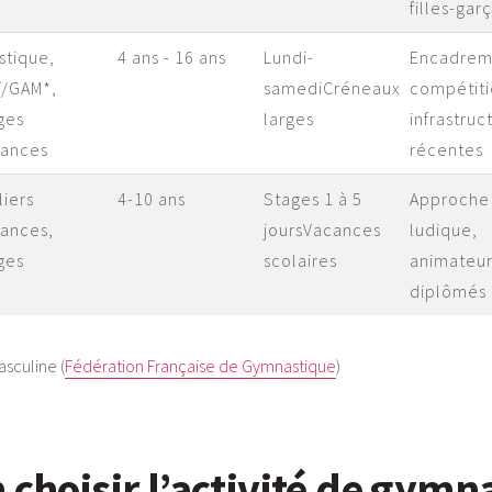
filles-gar
istique,
4 ans - 16 ans
Lundi-
Encadrem
/GAM*,
samediCréneaux
compétiti
ges
larges
infrastruc
cances
récentes
liers
4-10 ans
Stages 1 à 5
Approche
ances,
joursVacances
ludique,
ges
scolaires
animateur
diplômés
asculine (
Fédération Française de Gymnastique
)
 choisir l’activité de gymn