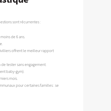
estions sont récurrentes :
 moins de 6 ans.
e.
lliers offrent le meilleur rapport
n de tester sans engagement.
ment baby-gym).
miers mois.
communaux pour certaines familles : se