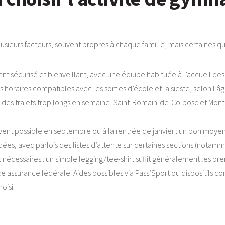
usieurs facteurs, souvent propres à chaque famille, mais certaines qu
nt sécurisé et bienveillant, avec une équipe habituée à l’accueil des
es horaires compatibles avec les sorties d’école et la sieste, selon l’âg
des trajets trop longs en semaine. Saint-Romain-de-Colbosc et Montivi
ent possible en septembre ou à la rentrée de janvier : un bon moye
dées, avec parfois des listes d’attente sur certaines sections (notam
nécessaires : un simple legging/tee-shirt suffit généralement les pre
nce assurance fédérale. Aides possibles via Pass’Sport ou dispositifs 
oisi.