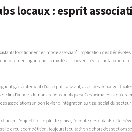
s locaux : esprit associatif
s existants fonctionnent en mode associatif : implication des bénévole
ncadrement rigoureux. La mixité est souvent réelle, notamment sur le
nent généralement d’un esprit convivial, avec des échanges faciles et
 de fin d’année, démonstrations publiques). Ces animations renforcent
es associations un bon levier d’intégration au tissu social du secteur.
de chacun : l’objectif reste plus le plaisir, l’écoute des enfants et 
rs le circuit compétition, toujours facultatif en dehors des sections s