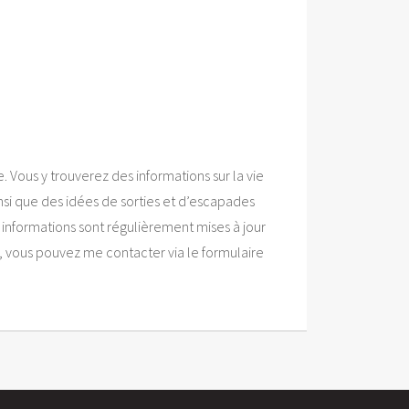
. Vous y trouverez des informations sur la vie
insi que des idées de sorties et d’escapades
s informations sont régulièrement mises à jour
 vous pouvez me contacter via le formulaire