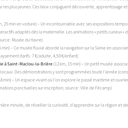
 les plus jeunes. Ces lieux conjuguent découverte, apprentissage et
m, 25 min en voiture) – Un incontournable avec ses expositions tempor
interactifs adaptés dès la maternelle. Les animations « petits curieux 
 source : Musée du Havre).
 min) – Ce musée fluvial aborde la navigation sur la Seine en associan
ement (tarifs : 7 €/adulte, 4,50 €/enfant).
ie à Saint-Maclou-la-Brière
(12 km, 15 min) – Un petit musée associat
re locaux. Des démonstrations y sont programmées toute l’année (conseil
8 min) – Un espace vivant où l’on explore le passé maritime et ouvrier 
ations ponctuelles sur inscription; source : Ville de Fécamp).
ière minute, de réveiller la curiosité, d’apprendre sur la région et 