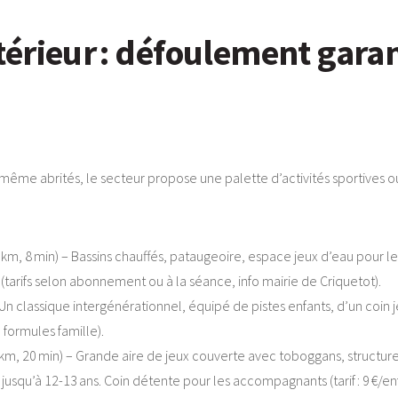
intérieur : défoulement gara
, même abrités, le secteur propose une palette d’activités sportives o
 km, 8 min) – Bassins chauffés, pataugeoire, espace jeux d’eau pour les
(tarifs selon abonnement ou à la séance, info mairie de Criquetot).
 Un classique intergénérationnel, équipé de pistes enfants, d’un coin 
, formules famille).
km, 20 min) – Grande aire de jeux couverte avec toboggans, structure
usqu’à 12-13 ans. Coin détente pour les accompagnants (tarif : 9 €/enf