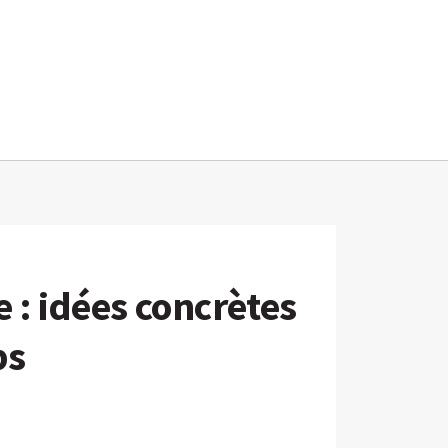
e : idées concrètes
ps