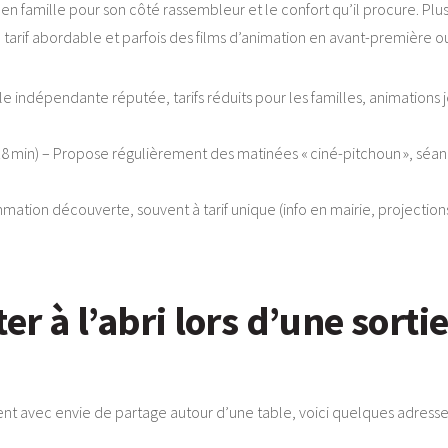
 en famille pour son côté rassembleur et le confort qu’il procure. Pl
tarif abordable et parfois des films d’animation en avant-première
lle indépendante réputée, tarifs réduits pour les familles, animation
18 min) – Propose régulièrement des matinées « ciné-pitchoun », séa
ation découverte, souvent à tarif unique (info en mairie, projection
 à l’abri lors d’une sortie
ent avec envie de partage autour d’une table, voici quelques adresses 