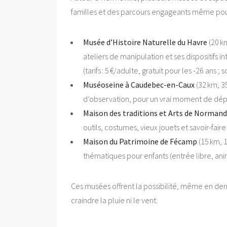
familles et des parcours engageants même pour
Musée d’Histoire Naturelle du Havre
(20 k
ateliers de manipulation et ses dispositifs 
(tarifs : 5 €/adulte, gratuit pour les -26 ans ;
Muséoseine à Caudebec-en-Caux
(32 km, 35
d’observation, pour un vrai moment de dépays
Maison des traditions et Arts de Normand
outils, costumes, vieux jouets et savoir-fai
Maison du Patrimoine de Fécamp
(15 km, 1
thématiques pour enfants (entrée libre, anim
Ces musées offrent la possibilité, même en dern
craindre la pluie ni le vent.