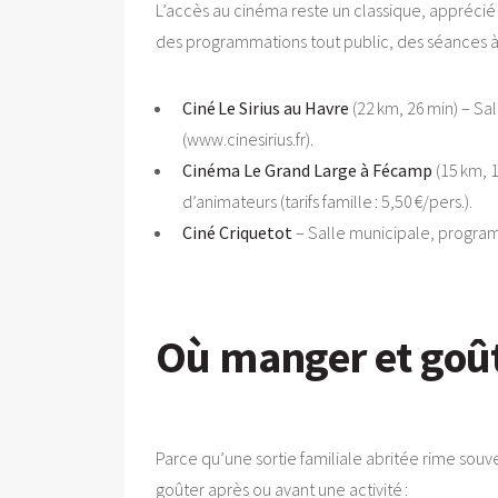
L’accès au cinéma reste un classique, apprécié
des programmations tout public, des séances à 
Ciné Le Sirius au Havre
(22 km, 26 min) – Sa
(www.cinesirius.fr).
Cinéma Le Grand Large à Fécamp
(15 km, 
d’animateurs (tarifs famille : 5,50 €/pers.).
Ciné Criquetot
– Salle municipale, programm
Où manger et goûter
Parce qu’une sortie familiale abritée rime souv
goûter après ou avant une activité :