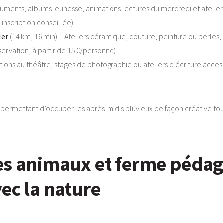
ments, albums jeunesse, animations lectures du mercredi et ateliers 
nscription conseillée).
Mer
(14 km, 16 min) – Ateliers céramique, couture, peinture ou perles,
servation, à partir de 15 €/personne).
iations au théâtre, stages de photographie ou ateliers d’écriture acc
permettant d’occuper les après-midis pluvieux de façon créative tout 
es animaux et ferme pédago
ec la nature