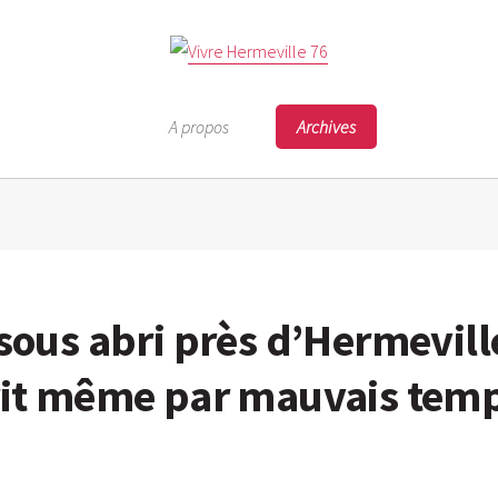
A propos
Archives
 sous abri près d’Hermevill
prit même par mauvais tem