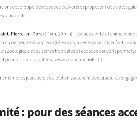
rs ont développé des espaces couverts et proposent des visites guid
 plus petits.
aint-Pierre-en-Port
(17 km, 20 min) – Espace abrité et animations p
in ou de beurre sous préau (réservation nécessaire, 7 €/enfant, 5 €/ad
cours zoologique avec serres tropicales et espaces couverts permet
nfant pour les zones abritées ; www.zoonormanville.fr).
ant même les jours de pluie, tout en soutenant des structures engag
té : pour des séances acce